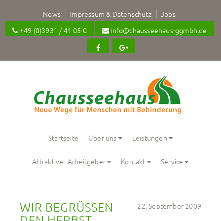
News
Impressum & Datenschutz
Jobs
+49 (0)3931 / 41 05 0
info@chausseehaus-ggmbh.de
Startseite
Über uns
Leistungen
Attraktiver Arbeitgeber
Kontakt
Service
WIR BEGRÜSSEN D
22. September 2009
EN HERBST