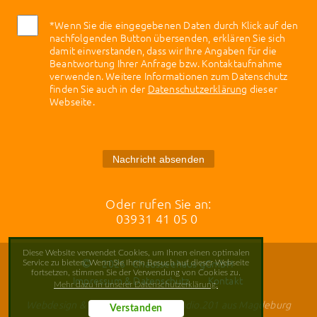
*Wenn Sie die eingegebenen Daten durch Klick auf den
nachfolgenden Button übersenden, erklären Sie sich
damit einverstanden, dass wir Ihre Angaben für die
Beantwortung Ihrer Anfrage bzw. Kontaktaufnahme
verwenden. Weitere Informationen zum Datenschutz
finden Sie auch in der
Datenschutzerklärung
dieser
Webseite.
Nachricht absenden
Oder rufen Sie an:
03931 41 05 0
Diese Website verwendet Cookies, um Ihnen einen optimalen
2026
Chausseehaus gGmbH
Service zu bieten. Wenn Sie Ihren Besuch auf dieser Webseite
fortsetzen, stimmen Sie der Verwendung von Cookies zu.
Impressum & Datenschutz
Kontakt
Mehr dazu in unserer Datenschutzerklärung.
Webdesign & Webentwicklung - studio.201 aus Magdeburg
Verstanden