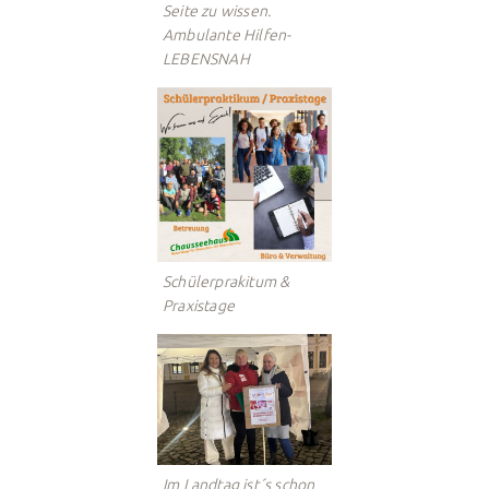
Seite zu wissen.
Ambulante Hilfen-
LEBENSNAH
Schülerprakitum &
Praxistage
Im Landtag ist´s schon