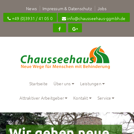
News
Impressum & Datenschutz
Jobs
+49 (0)3931 / 41 05 0
info@chausseehaus-ggmbh.de
Startseite
Über uns
Leistungen
Attraktiver Arbeitgeber
Kontakt
Service
Wir gehen neue