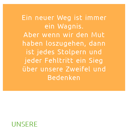
Ein neuer Weg ist immer
ein Wagnis.
Aber wenn wir den Mut
haben loszugehen, dann
ist jedes Stolpern und
jeder Fehltritt ein Sieg
über unsere Zweifel und
Bedenken
UNSERE 