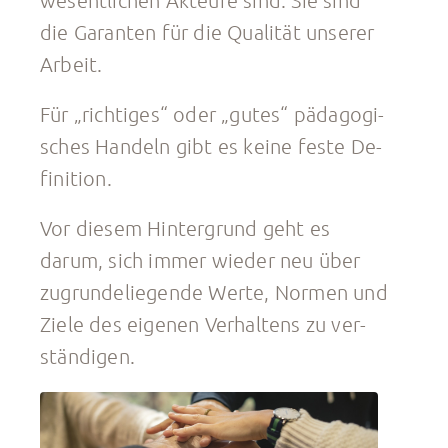
we­sent­li­chen Ak­teu­re sind. Sie sind
die Ga­ran­ten für die Qua­li­tät un­se­rer
Ar­beit.
Für „rich­ti­ges“ oder „gutes“ päd­ago­gi­
sches Han­deln gibt es keine feste De­
fi­ni­ti­on.
Vor die­sem Hin­ter­grund geht es
darum, sich immer wie­der neu über
zu­grun­de­lie­gen­de Werte, Nor­men und
Ziele des ei­ge­nen Ver­hal­tens zu ver­
stän­di­gen.