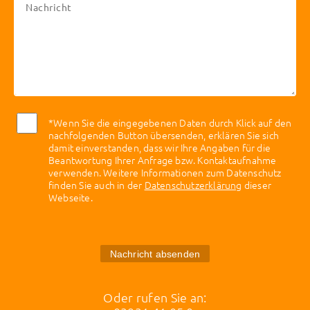
*Wenn Sie die eingegebenen Daten durch Klick auf den
nachfolgenden Button übersenden, erklären Sie sich
damit einverstanden, dass wir Ihre Angaben für die
Beantwortung Ihrer Anfrage bzw. Kontaktaufnahme
verwenden. Weitere Informationen zum Datenschutz
finden Sie auch in der
Datenschutzerklärung
dieser
Webseite.
Nachricht absenden
Oder rufen Sie an: