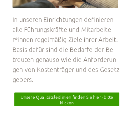
In un­se­ren Ein­rich­tun­gen de­fi­nie­ren
alle Führungs­kräf­te und Mit­ar­bei­te­
r*in­nen re­gel­mä­ßig Ziele ihrer Ar­beit.
Basis dafür sind die Be­dar­fe der Be­
treu­ten ge­nau­so wie die An­for­de­run­
gen von Kos­ten­trä­ger und des Ge­setz­
ge­bers.
Unsere Qualitätsleitlinien finden Sie hier · bitte
klicken