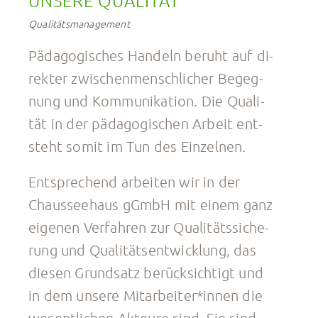
UNSERE QUALITÄT
Qualitätsmanagement
Päd­ago­gi­sches Han­deln be­ruht auf di­
rek­ter zwi­schen­mensch­li­cher Be­geg­
nung und Kom­mu­ni­ka­ti­on. Die Qua­li­
tät in der päd­ago­gi­schen Ar­beit ent­
steht somit im Tun des Ein­zel­nen.
Ent­spre­chend ar­bei­ten wir in der
Chausseehaus gGmbH mit einem ganz
eigenen Ver­fah­ren zur Qua­li­tätssi­che­
rung und Qualitätsent­wick­lung, das
die­sen Grund­satz be­rück­sich­tigt und
in dem un­se­re Mit­ar­bei­te­r*in­nen die