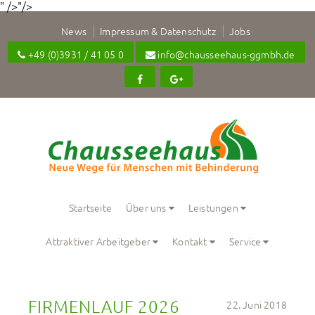
" />"/>
News
Impressum & Datenschutz
Jobs
+49 (0)3931 / 41 05 0
info@chausseehaus-ggmbh.de
Startseite
Über uns
Leistungen
Attraktiver Arbeitgeber
Kontakt
Service
FIRMENLAUF 2026
22. Juni 2018