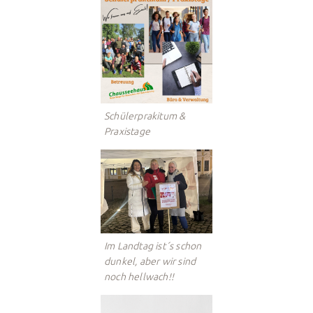
Schülerprakitum &
Praxistage
Im Landtag ist´s schon
dunkel, aber wir sind
noch hellwach!!