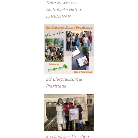
Seite zu wissen.
Ambulante Hilfen-
LEBENSNAH
Schülerprakitum &
Praxistage
Im Landtag ist´s schon