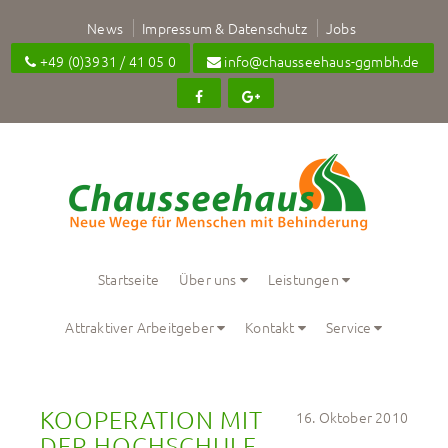
News
Impressum & Datenschutz
Jobs
+49 (0)3931 / 41 05 0
info@chausseehaus-ggmbh.de
Startseite
Über uns
Leistungen
Attraktiver Arbeitgeber
Kontakt
Service
KOOPERATION MIT 
16. Oktober 2010
DER HOCHSCHULE