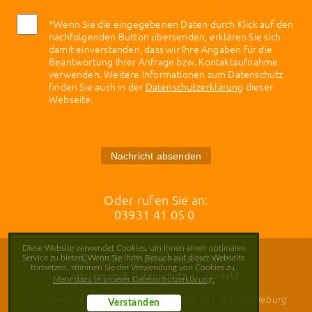
*Wenn Sie die eingegebenen Daten durch Klick auf den
nachfolgenden Button übersenden, erklären Sie sich
damit einverstanden, dass wir Ihre Angaben für die
Beantwortung Ihrer Anfrage bzw. Kontaktaufnahme
verwenden. Weitere Informationen zum Datenschutz
finden Sie auch in der
Datenschutzerklärung
dieser
Webseite.
Nachricht absenden
Oder rufen Sie an:
03931 41 05 0
Diese Website verwendet Cookies, um Ihnen einen optimalen
2026
Chausseehaus gGmbH
Service zu bieten. Wenn Sie Ihren Besuch auf dieser Webseite
fortsetzen, stimmen Sie der Verwendung von Cookies zu.
Impressum & Datenschutz
Kontakt
Mehr dazu in unserer Datenschutzerklärung.
Webdesign & Webentwicklung - studio.201 aus Magdeburg
Verstanden