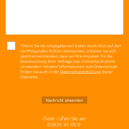
*Wenn Sie die eingegebenen Daten durch Klick auf den
nachfolgenden Button übersenden, erklären Sie sich
damit einverstanden, dass wir Ihre Angaben für die
Beantwortung Ihrer Anfrage bzw. Kontaktaufnahme
verwenden. Weitere Informationen zum Datenschutz
finden Sie auch in der
Datenschutzerklärung
dieser
Webseite.
Nachricht absenden
Oder rufen Sie an:
03931 41 05 0