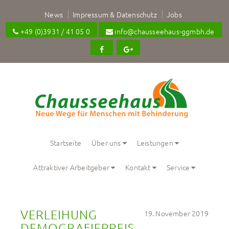
News
Impressum & Datenschutz
Jobs
+49 (0)3931 / 41 05 0
info@chausseehaus-ggmbh.de
Startseite
Über uns
Leistungen
Attraktiver Arbeitgeber
Kontakt
Service
VERLEIHUNG 
19. November 2019
DEMOGRAFIEPREIS 