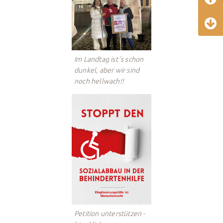
Im Landtag ist´s schon
dunkel, aber wir sind
noch hellwach!!
Petition unterstützen -