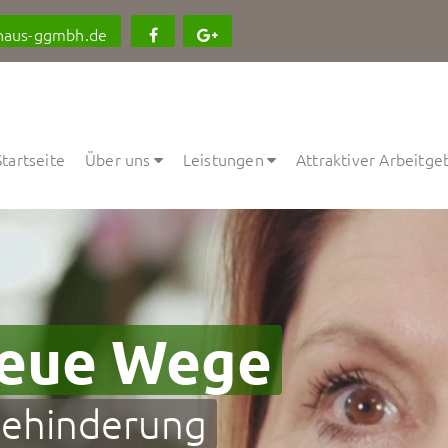
haus-ggmbh.de
Startseite
Über uns
Leistungen
Attraktiver Arbeitge
neue Wege
Behinderung